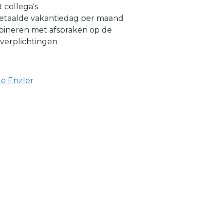
t collega's
etaalde vakantiedag per maand
bineren met afspraken op de
 verplichtingen
te Enzler