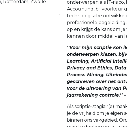
, Rotterdam, Zwolle
onderwerpen als IT-risico, 
Accounting, bij voorkeur
technologische ontwikkeli
professionele begeleiding,
op en krijgt de kans om je
kennen door middel van leu
‘’Voor mijn scriptie kon 
onderwerpen kiezen, bij
Learning, Artificial Intel
Privacy and Ethics, Dat
Process Mining. Uiteindel
geschreven over het on
voor de uitvoering van P
jaarrekening controle.’’
–
Als scriptie-stagiair(e) maa
je de vrijheid om je eigen 
binnen ons vakgebied. Onz
mee te denken en je te o