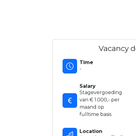
Vacancy de
Time
-
Salary
Stagevergoeding
van € 1.000,- per
maand op
fulltime basis
Location