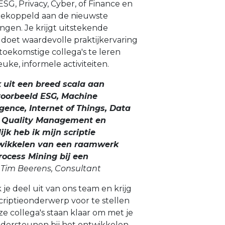
ESG, Privacy, Cyber, of Finance en
 gekoppeld aan de nieuwste
ngen. Je krijgt uitstekende
 doet waardevolle praktijkervaring
 toekomstige collega's te leren
ke, informele activiteiten.
ik uit een breed scala aan
voorbeeld ESG, Machine
ligence, Internet of Things, Data
a Quality Management en
ijk heb ik mijn scriptie
twikkelen van een raamwerk
rocess Mining bij een
 Tim Beerens, Consultant
k je deel uit van ons team en krijg
scriptieonderwerp voor te stellen
e collega's staan klaar om met je
ndersteunen bij het ontwikkelen