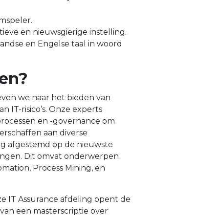
mspeler.
tieve en nieuwsgierige instelling.
andse en Engelse taal in woord
oen?
even we naar het bieden van
n IT-risico’s. Onze experts
-processen en -governance om
erschaffen aan diverse
ig afgestemd op de nieuwste
ingen. Dit omvat onderwerpen
omation, Process Mining, en
ze IT Assurance afdeling opent de
 van een masterscriptie over